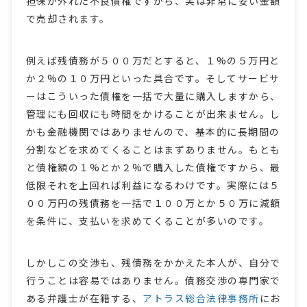
担保が外れた不良債権ですから、実は非常に安い金額
で売却されます。
例えば残債務が５００万だとすると、１%の５万円と
か２%の１０万円といった具合です。そしてサービサ
ーはこういった債権を一括で大量に購入しますから、
管理にも回収にも時間をかけることが出来ません。し
かも金融機関ではありませんので、基本的に長期間の
分割などを求めてくることはまずありません。もとも
と債権額の１%とか２%で購入した債権ですから、最
低限それを上回れば利益になるわけです。実際には５
００万円の残債務を一括で１００万とか５０万に減額
を条件に、支払いを求めてくることが多いのです。
しかしこの交渉も、残債務をかかえた本人が、自分で
行うことは容易ではありません。債務交渉の専門家で
ある弁護士が在籍する、
アトラス総合法律事務所
にお