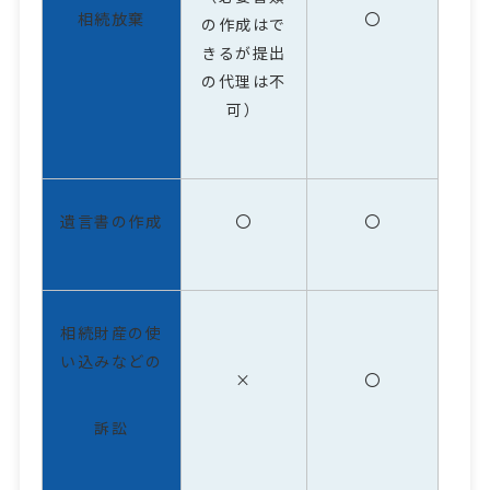
相続放棄
〇
の作成はで
きるが提出
の代理は不
可）
遺言書の作成
〇
〇
相続財産の使
い込みなどの
×
〇
訴訟