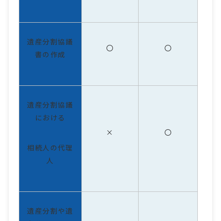
遺産分割協議
〇
〇
書の作成
遺産分割協議
における
×
〇
相続人の代理
人
遺産分割や遺