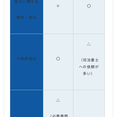
留分に関する
×
〇
調停・訴訟
△
不動産登記
〇
（司法書士
への依頼が
多い）
△
（必要書類