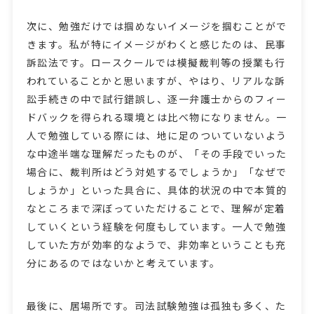
次に、勉強だけでは掴めないイメージを掴むことがで
きます。私が特にイメージがわくと感じたのは、民事
訴訟法です。ロースクールでは模擬裁判等の授業も行
われていることかと思いますが、やはり、リアルな訴
訟手続きの中で試行錯誤し、逐一弁護士からのフィー
ドバックを得られる環境とは比べ物になりません。一
人で勉強している際には、地に足のついていないよう
な中途半端な理解だったものが、「その手段でいった
場合に、裁判所はどう対処するでしょうか」「なぜで
しょうか」といった具合に、具体的状況の中で本質的
なところまで深ぼっていただけることで、理解が定着
していくという経験を何度もしています。一人で勉強
していた方が効率的なようで、非効率ということも充
分にあるのではないかと考えています。
最後に、居場所です。司法試験勉強は孤独も多く、た