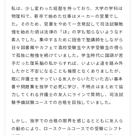
私は、少し変わった経歴を持っており、大学の学科は
物理科で、新卒で始めた仕事はメーカーの営業でし
た。そのため、営業をやめて一念発起して司法試験勉
強を始めた頃は法律の「ほ」の字も知らないようなド
素人でした。集中するために田舎で塾講師をしながら
日々図書館やカフェで高校受験生や大学受験生の傍ら
で孤独に勉強を続けていました。学生時代に国語が苦
手だった理系脳の私からすれば、いよいよ道を踏み外
したかと不安になることも幾度となくありましたが、
既に弁護士をやっている友人からいただいた古い基本
書や問題集を独学で必死に学び、不明点はまとめて協
力してくれる弁護士の友人にラインで質問し、司法試
験予備試験コースでの合格を目指していました。
しかし、独学での合格の限界を感じるとともに友人ら
の勧めにより、ロースクールコースでの受験にシフト