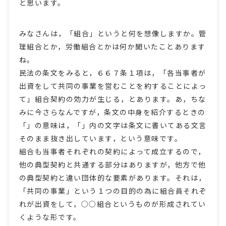
と思います。
みなさんは，「組合」というと何を想像しますか。管
理組合とか，労働組合とかは何か聞いたことあります
ね。
民法の条文をみると，６６７条１項は，「各当事者が
出資をして共同の事業を営むことを約することによっ
て」組合契約の効力が生じる，とあります。あ，ちな
みに今さらなんですが，条文の中身を紹介するときの
「」の意味は，「」内の文字は条文に書いてある文言
そのまま抜き出しています，という意味です。
組合も当事者それぞれの契約によって成立するので，
他の典型契約と共通する部分はありますが，他方で他
の典型契約と違い団体的な要素があります。それは，
「共同の事業」という１つの目的の為に組合員それぞ
れが出資をして，○○組合というものが形成されてい
くような形です。