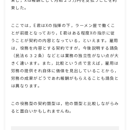
束し，Xは報酬として月給２５万円を支払うことを約
束した。
ここでは，E君はXの指揮の下，ラーメン屋で働くこ
とが前提となっており，E君はある程度Xの指示に従
うことが契約の内容となっている，といえます。雇用
は，役務を内容とする契約ですが，今後説明する請負
（民法６３２条）などとは業務の独立性がない点が大
きく違います。また，比較という点で言えば，雇用は
労務の提供それ自体に価値を見出していることから，
労務の成果がどうであれ報酬がもらえることも請負と
は異なります。
この役務型の契約類型は，他の類型と比較しながらみ
ると面白いかもしれませんね。