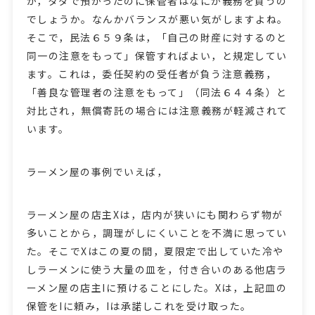
が，タダで預かったのに保管者はなにか義務を負うの
でしょうか。なんかバランスが悪い気がしますよね。
そこで，民法６５９条は，「自己の財産に対するのと
同一の注意をもって」保管すればよい，と規定してい
ます。これは，委任契約の受任者が負う注意義務，
「善良な管理者の注意をもって」（同法６４４条）と
対比され，無償寄託の場合には注意義務が軽減されて
います。
ラーメン屋の事例でいえば，
ラーメン屋の店主Xは，店内が狭いにも関わらず物が
多いことから，調理がしにくいことを不満に思ってい
た。そこでXはこの夏の間，夏限定で出していた冷や
しラーメンに使う大量の皿を，付き合いのある他店ラ
ーメン屋の店主Iに預けることにした。Xは，上記皿の
保管をIに頼み，Iは承諾しこれを受け取った。